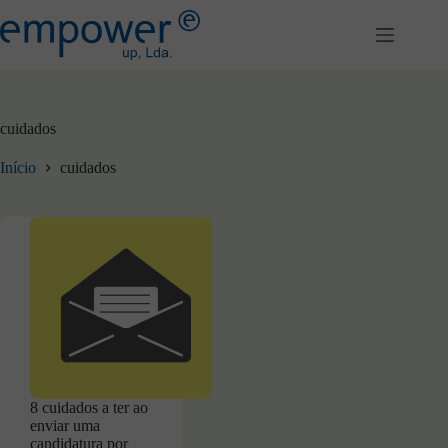
Pular
para
o
conteúdo
cuidados
Início
cuidados
8 cuidados a ter ao
enviar uma
candidatura por