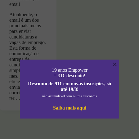
email
Atualmente, o
email é um dos
principais meios
para enviar
candidaturas a
vagas de emprego.
Esta forma de
comunicação e
entrega de
×
candidaturas é
19 anos Empower
simples e rápida,
= 91€ desconto!
mas, para que seja
eficiente, deve ser
Desconto de 91€ em novas inscrições, só
enviado de forma
até 19/8!
correta. Cuidados a
não acumulável com outros descontos
ter:…
Saiba mais aqui