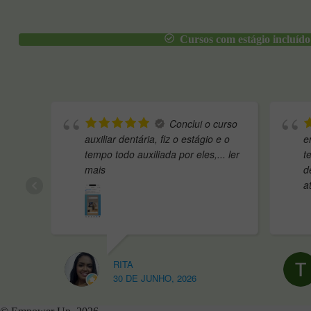
Cursos com estágio incluído
Conclui o curso
auxiliar dentária, fiz o estágio e o
entidade com muit
tempo todo auxiliada por eles,
... ler
termos de recurso
mais
desde o pessoal ad
até
... ler mais
RITA
TÂNIA
30 DE JUNHO, 2026
21 DE MAIO,