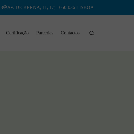
13
AV. DE BERNA, 11, 1.º, 1050-036 LISBOA
Certificação
Parcerias
Contactos