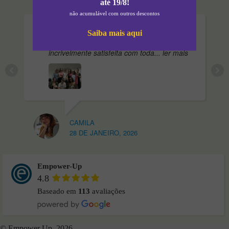
até 19/8!
não acumulável com outros descontos
Concluí o curso de
Saiba mais aqui
Auxiliar de Veterinária na Empower e estou
incrivelmente satisfeita com toda
... ler mais
CAMILA
28 DE JANEIRO, 2026
Empower-Up
4.8
Baseado em
113
avaliações
© Empower Up, 2026.