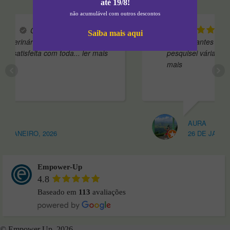
até 19/8!
não acumulável com outros descontos
Concluí o curso de
Andei 
Saiba mais aqui
rinária na Empower e estou
indecisa antes de escolhe
tisfeita com toda
... ler mais
pesquisei várias opções e
mais
AURA
EIRO, 2026
26 DE JANEIRO, 20
Empower-Up
4.8
Baseado em
113
avaliações
© Empower Up, 2026.