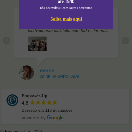
até 19/8!
não acumulável com outros descontos
Concluí o curso de
Saiba mais aqui
Auxiliar de Veterinária na Empower e estou
incrivelmente satisfeita com toda
... ler mais
CAMILA
28 DE JANEIRO, 2026
Empower-Up
4.8
Baseado em
113
avaliações
© Empower Up, 2026.