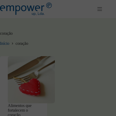
Pular
para
o
conteúdo
coração
Início
coração
Alimentos que
fortalecem o
coração