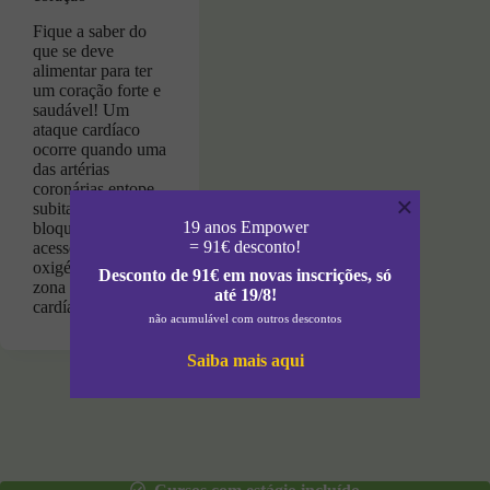
Fique a saber do
que se deve
alimentar para ter
um coração forte e
saudável! Um
ataque cardíaco
ocorre quando uma
das artérias
coronárias entope
×
subitamente,
19 anos Empower
bloqueando o
= 91€ desconto!
acesso de sangue e
oxigénio a uma
Desconto de 91€ em novas inscrições, só
zona de músculo
até 19/8!
cardíaco. O…
não acumulável com outros descontos
Saiba mais aqui