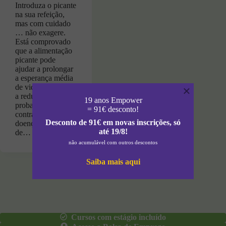
Introduza o picante
na sua refeição,
mas com cuidado
… não exagere.
Está comprovado
que a alimentação
picante pode
ajudar a prolongar
a esperança média
de vida, ajudando
×
a reduzir a
19 anos Empower
probabilidade de
= 91€ desconto!
contrair algumas
Desconto de 91€ em novas inscrições, só
doenças e a tratar
até 19/8!
de…
não acumulável com outros descontos
Saiba mais aqui
Cursos com estágio incluído