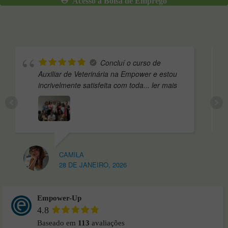
Acesso a Bolsa de Emprego
Concluí o curso de
Auxiliar de Veterinária na Empower e estou
inde
incrivelmente satisfeita com toda
... ler mais
pesq
mai
CAMILA
28 DE JANEIRO, 2026
Empower-Up
4.8
Baseado em
113
avaliações