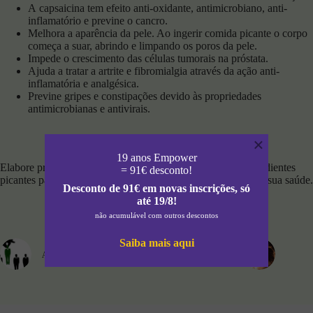
A capsaicina tem efeito anti-oxidante, antimicrobiano, anti-
inflamatório e previne o cancro.
Melhora a aparência da pele. Ao ingerir comida picante o corpo
começa a suar, abrindo e limpando os poros da pele.
Impede o crescimento das células tumorais na próstata.
Ajuda a tratar a artrite e fibromialgia através da ação anti-
inflamatória e analgésica.
Previne gripes e constipações devido às propriedades
antimicrobianas e antivirais.
×
19 anos Empower
Elabore pratos com malaguetas, chili, pimenta e outros ingredientes
= 91€ desconto!
picantes para dar um sabor extra à comida e ainda melhore a sua saúde.
Desconto de 91€ em novas inscrições, só
até 19/8!
não acumulável com outros descontos
Saiba mais aqui
ANTERIOR
PRÓXIMO