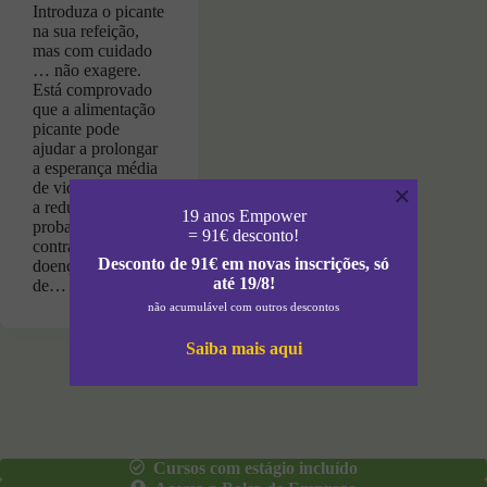
Introduza o picante
na sua refeição,
mas com cuidado
… não exagere.
Está comprovado
que a alimentação
picante pode
ajudar a prolongar
a esperança média
de vida, ajudando
×
a reduzir a
19 anos Empower
probabilidade de
= 91€ desconto!
contrair algumas
Desconto de 91€ em novas inscrições, só
doenças e a tratar
até 19/8!
de…
não acumulável com outros descontos
Saiba mais aqui
Cursos com estágio incluído