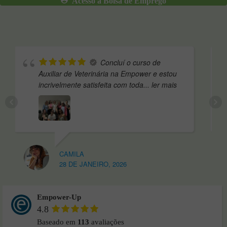
Acesso a Bolsa de Emprego
Concluí o curso de
Auxiliar de Veterinária na Empower e estou
inde
incrivelmente satisfeita com toda
... ler mais
pesq
mai
CAMILA
28 DE JANEIRO, 2026
Empower-Up
4.8
Baseado em
113
avaliações