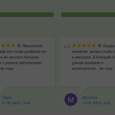
Equipa
Con
elente, sempre muito simpática
de Auxiliar de Veteriná
tenciosa. A formação foi de
Empower e estou incr
nde qualidade e
satisfeita com toda
... 
remamente
... ler mais
MELISSA
CAMILA
15 DE MAIO, 2026
28 DE JANEIRO,