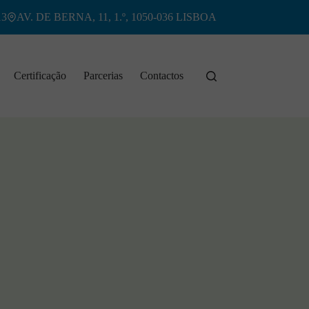
13
AV. DE BERNA, 11, 1.º, 1050-036 LISBOA
Certificação
Parcerias
Contactos