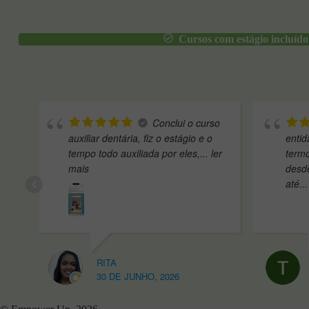
Cursos com estágio incluído
rso
Recomendo,
o
entidade com muita qualidade em
exc
 ler
termos de recursos humanos
e a
desde o pessoal administrativo
gra
até
... ler mais
ext
TÂNIA
21 DE MAIO, 2026