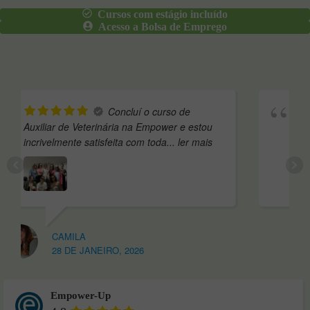
Cursos com estágio incluído
Acesso a Bolsa de Emprego
uí o curso de
Andei algum 
 na Empower e estou
indecisa antes de escolher a esco
 com toda
... ler mais
pesquisei várias opções e acabei 
mais
AURA
026
26 DE JANEIRO, 2026
Empower-Up