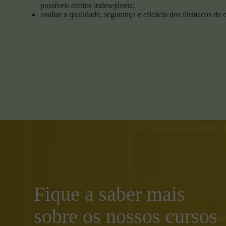
Também é importante dist
possíveis efeitos indesejáveis;
remédios, que passam p
avaliar a qualidade, segurança e eficácia dos fármacos de 
de ativos padronizada. 
Atualmente, a fitoterap
cápsulas, ultradiluiçõe
prima as folhas, caules, 
Muitas destas plantas c
doses menores. Grandes
diarréias, vómitos, entr
Válido para efeito do 
Fique a saber mais
sobre os nossos cursos