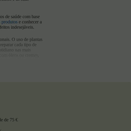
utos de saúde com base
s produtos
e conhecer a
eitos indesejáveis.
onais. O uso de plantas
reparar cada tipo de
otidiano nas mais
 com óleos ou cremes,
químicos para se
 substâncias que
graves.
talhada, para que se
rmercados, na internet,
ilizar com segurança, com
de de 75 €
: