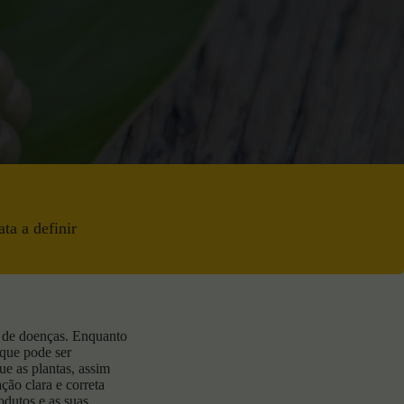
ata a definir
to de doenças. Enquanto
 que pode ser
ue as plantas, assim
ção clara e correta
odutos e as suas