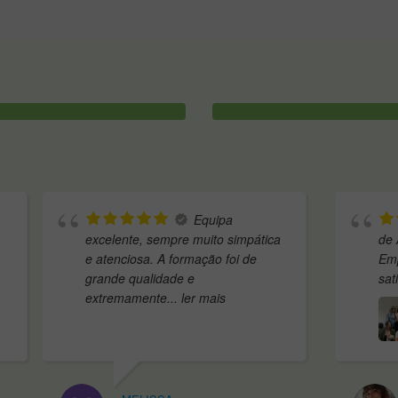
Andei algum
Ter
empo indecisa antes de escolher
curso de assistente de
 escola, pesquisei várias opções
passado e foi muito de
 acabei por
... ler mais
Quero parabenizar a
..