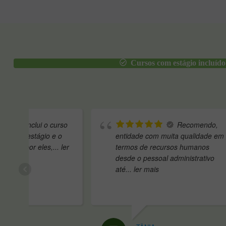
Cursos com estágio incluído
Concluí o curso
ca
de Auxiliar de Veterinária na
t
Empower e estou incrivelmente
a
satisfeita com toda
... ler mais
e