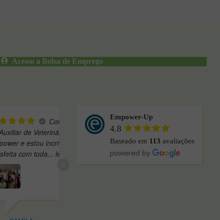
Acesso a Bolsa de Emprego
Empower-Up
minei o
"Queria muito
4.8
ntária o ano
agradecer a Empower pelo curso
Baseado em
113
avaliações
safiador.
incrível de auxiliar de farmácia, e
. ler mais
pelo estágio
... ler mais