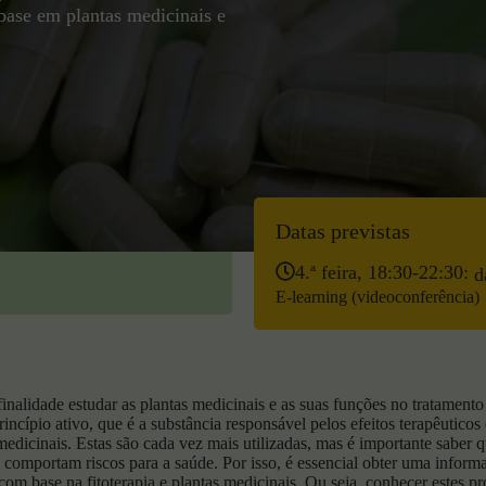
base em plantas medicinais e
Datas previstas
4.ª feira, 18:30-22:30:
d
E-learning (videoconferência)
finalidade estudar as plantas medicinais e as suas funções no tratamen
rincípio ativo, que é a substância responsável pelos efeitos terapêuticos
edicinais. Estas são cada vez mais utilizadas, mas é importante saber q
omportam riscos para a saúde. Por isso, é essencial obter uma informa
om base na fitoterapia e plantas medicinais. Ou seja, conhecer estes pr