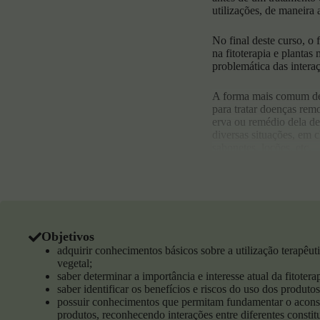
utilizações, de maneira
No final deste curso, o
na fitoterapia e plantas
problemática das interaç
A forma mais comum de a
para tratar doenças rem
erva ou remédio dela de
diversas situações, em 
sabonetes, loções, etc.
Fitoterapia e plantas me
A crença de que tudo o 
defenderem ou para atra
produzem podem ter efe
Objetivos
adquirir conhecimentos básicos sobre a utilização terapêu
O uso crescente das pla
vegetal;
possa colher os seus ben
saber determinar a importância e interesse atual da fitoterap
em lojas de especialidad
saber identificar os benefícios e riscos do uso dos produto
base no enquadramento c
possuir conhecimentos que permitam fundamentar o aconse
produtos, reconhecendo interações entre diferentes consti