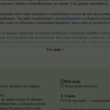
 a prestar o melhor aconselhamento ao cliente, é de grande importância.
 formando deve saber identificar os benefícios e riscos do uso dos prod
 medicinais. Vai saber fundamentar o
aconselhamento e a dispensa deste
ões entre os diferentes constituintes bioativos, bem como os possíveis ef
s pessoas utilizarem as plantas medicinais é seguindo métodos tradici
onta aos primórdios da humanidade. Mas saber manipular, conservar e p
rivado é fundamental para garantir o efeito desejado. São usadas no qu
chás e infusões, suplementos alimentares, banhos, inalações, massagens
Ver mais +
dicinais: o que é natural é bom, mas é preciso cuidado
que é natural é inócuo está profundamente errada. As plantas utilizam 
írem insetos e aves que intervêm na polinização. Portanto, algumas das
itos positivos no organismo humano, enquanto outras provocam danos 
Duração
tica de fármacos de origem
25 horas (aulas teóricas)
ntas medicinais e dos seus derivados exige uma abordagem cuidada e de
efícios em segurança. Estes produtos estão acessíveis a todos, nos supe
ia;
Custo
e. Isso torna mais importante ainda identificar corretamente e saber ut
s de saúde à base de plantas;
75 € de inscrição + 1 mensalida
ientífico.
lhamento e a dispensa destes
tuintes bioativos, bem como
Também aceitamos pagamentos com