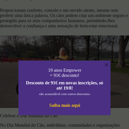
Proporcionam conforto, consolo e um ouvido atento, mesmo sem
proferir uma única palavra. Os cães podem criar um ambiente seguro e
protegido para os seus companheiros humanos, permitindo-lhes
desenvolver a confiança e uma sensação de bem-estar emocional.
×
19 anos Empower
= 91€ desconto!
Desconto de 91€ em novas inscrições, só
até 19/8!
não acumulável com outros descontos
Saiba mais aqui
Foto de
Centre for Ageing Better
Celebrar o Dia Mundial do Cão
No Dia Mundial do Cão, indivíduos, comunidades e organizações