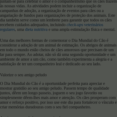
juntam-se para celebrar o amor e o companheirismo que os cães trazem
às nossas vidas. As atividades podem incluir a organização de
campanhas de adoção, a organização de eventos para cães ou a
angariação de fundos para organizações de proteção dos animais. Este
dia também serve como um lembrete para garantir que todos os cães
recebem cuidados adequados, incluindo
check-ups
veterinários
regulares
, uma
dieta nutritiva
e uma ampla estimulação física e mental.
Uma das melhores formas de comemorar o Dia Mundial do Cão é
considerar a adoção de um animal de estimação. Os abrigos de animais
em todo o mundo estão cheios de cães amorosos que precisam de um
lar para sempre. Ao adotar, não só dá uma segunda oportunidade e um
ambiente de amor a um cão, como também experimenta a alegria e a
satisfação de ter um companheiro leal e dedicado ao seu lado.
Valorize o seu amigo peludo
O Dia Mundial do Cão é a oportunidade perfeita para apreciar e
mostrar gratidão ao seu amigo peludo. Passem tempo de qualidade
juntos, dêem um longo passeio, joguem o seu jogo favorito ou
simplesmente dêem-lhes mais amor e atenção. Os cães prosperam com
amor e reforço positivo, por isso use este dia para fortalecer o vínculo e
criar memórias duradouras com o seu fiel companheiro.