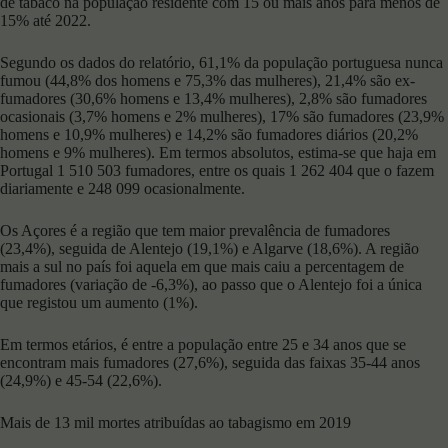
de tabaco na população residente com 15 ou mais anos para menos de
15% até 2022.
Segundo os dados do relatório, 61,1% da população portuguesa nunca
fumou (44,8% dos homens e 75,3% das mulheres), 21,4% são ex-
fumadores (30,6% homens e 13,4% mulheres), 2,8% são fumadores
ocasionais (3,7% homens e 2% mulheres), 17% são fumadores (23,9%
homens e 10,9% mulheres) e 14,2% são fumadores diários (20,2%
homens e 9% mulheres). Em termos absolutos, estima-se que haja em
Portugal 1 510 503 fumadores, entre os quais 1 262 404 que o fazem
diariamente e 248 099 ocasionalmente.
Os Açores é a região que tem maior prevalência de fumadores
(23,4%), seguida de Alentejo (19,1%) e Algarve (18,6%). A região
mais a sul no país foi aquela em que mais caiu a percentagem de
fumadores (variação de -6,3%), ao passo que o Alentejo foi a única
que registou um aumento (1%).
Em termos etários, é entre a população entre 25 e 34 anos que se
encontram mais fumadores (27,6%), seguida das faixas 35-44 anos
(24,9%) e 45-54 (22,6%).
Mais de 13 mil mortes atribuídas ao tabagismo em 2019