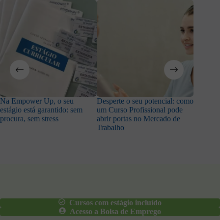
Na Empower Up, o seu
Desperte o seu potencial: como
Adora a
estágio está garantido: sem
um Curso Profissional pode
trabalha
procura, sem stress
abrir portas no Mercado de
Trabalho
Cursos com estágio incluído
Acesso a Bolsa de Emprego