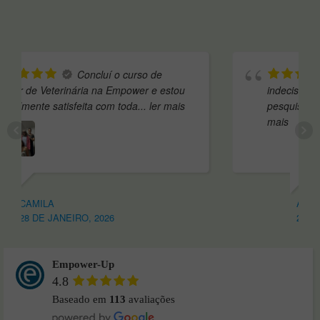
curso de
Andei algum tempo
power e estou
indecisa antes de escolher a escola,
oda
... ler mais
pesquisei várias opções e acabei por
...
mais
AURA
26 DE JANEIRO, 2026
Empower-Up
4.8
Baseado em
113
avaliações