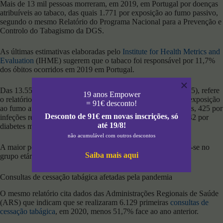
Mais de 13 mil pessoas morreram, em 2019, em Portugal por doenças
atribuíveis ao tabaco, das quais 1.771 por exposição ao fumo passivo,
segundo o mesmo Relatório do Programa Nacional para a Prevenção e
Controlo do Tabagismo da DGS.
As últimas estimativas elaboradas pelo
Institute for Health Metrics and
Evaluation
(IHME) sugerem que o tabaco foi responsável por 11,7%
dos óbitos ocorridos em 2019 em Portugal.
×
Das 13.559 mortes registadas, a maioria eram homens (10.815), refere
19 anos Empower
o relatório, estimando que 1.771 óbitos tenham resultado da exposição
= 91€ desconto!
ao fumo ambiental (561 por doenças cérebro-cardiovasculares, 425 por
Desconto de 91€ em novas inscrições, só
infeções respiratórias, 312 por doença respiratória crónica, 242 por
até 19/8!
diabetes mellitus tipo 2 e 220 por cancro).
não acumulável com outros descontos
A maior percentagem de óbitos atribuíveis ao tabaco registou-se no
Saiba mais aqui
grupo etário dos 50 aos 69 anos (24,8%).
Consultas de cessação tabágica afetadas pela pandemia
O mesmo relatório cita dados das Administrações Regionais de Saúde
(ARS) que indicam que se realizaram 6.129 primeiras
consultas de
cessação tabágica
, em 2020, menos 51,7% face ao ano anterior.